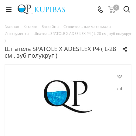
0
Главная
-
Каталог
-
Бассейны
-
Строительные материалы
-
Инструменты
-
Шпатель SPATOLE X ADESILEX P4 ( L-28 см , зуб полукруг
)
Шпатель SPATOLE X ADESILEX P4 ( L-28
см , зуб полукруг )