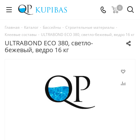
0
Главная
-
Каталог
-
Бассейны
-
Строительные материалы
-
Клеевые составы
-
ULTRABOND ECO 380, cветло-бежевый, ведро 16 кг
ULTRABOND ECO 380, cветло-
бежевый, ведро 16 кг