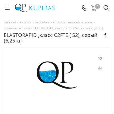
0
Главная
-
Каталог
-
Бассейны
-
Строительные материалы
-
Клеевые составы
-
ELASTORAPID ,класс С2FTE ( S2), серый (6,25 кг)
ELASTORAPID ,класс С2FTE ( S2), серый
(6,25 кг)