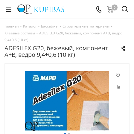
0
Главная
-
Каталог
-
Бассейны
-
Строительные материалы
-
Клеевые составы
-
ADESILEX G20, бежевый, компонент А+В, ведро
9,4+0,6 (10 кг)
ADESILEX G20, бежевый, компонент
А+В, ведро 9,4+0,6 (10 кг)