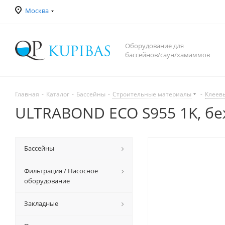
Москва
Оборудование для
бассейнов/саун/хамаммов
Главная
-
Каталог
-
Бассейны
-
Строительные материалы
-
Клеев
ULTRABOND ECO S955 1K, бе
Бассейны
Фильтрация / Насосное
оборудование
Закладные