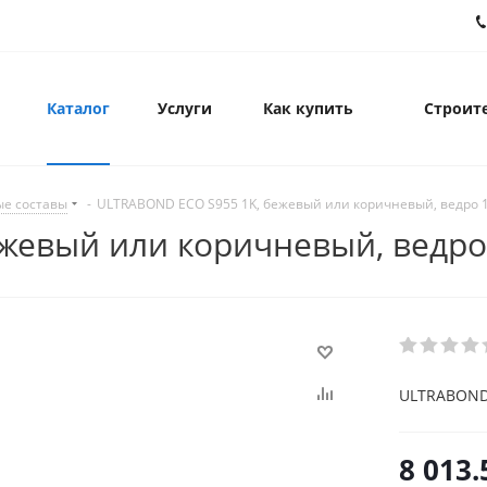
Каталог
Услуги
Как купить
Строите
ые составы
-
ULTRABOND ECO S955 1K, бежевый или коричневый, ведро 1
жевый или коричневый, ведро 
ULTRABOND 
8 013.