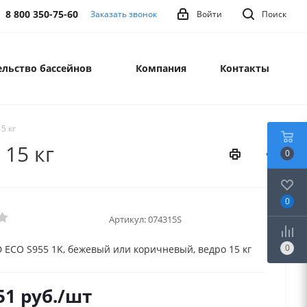
8 800 350-75-60
Заказать звонок
Войти
Поиск
льство бассейнов
Компания
Контакты
5 кг
15 кг
0
0
Артикул:
074315S
0
ECO S955 1K, бежевый или коричневый, ведро 15 кг
51
руб.
/шт