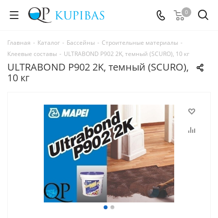
0
Главная
-
Каталог
-
Бассейны
-
Строительные материалы
-
Клеевые составы
-
ULTRABOND P902 2K, темный (SCURO), 10 кг
ULTRABOND P902 2K, темный (SCURO),
10 кг