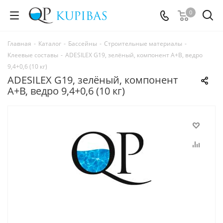
0
Главная
-
Каталог
-
Бассейны
-
Строительные материалы
-
Клеевые составы
-
ADESILEX G19, зелёный, компонент А+В, ведро
9,4+0,6 (10 кг)
ADESILEX G19, зелёный, компонент
А+В, ведро 9,4+0,6 (10 кг)