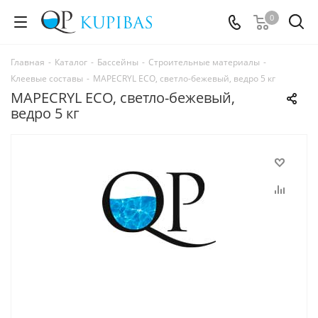
0
Главная
-
Каталог
-
Бассейны
-
Строительные материалы
-
Клеевые составы
-
MAPECRYL ECO, светло-бежевый, ведро 5 кг
MAPECRYL ECO, светло-бежевый,
ведро 5 кг