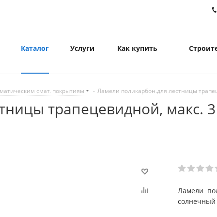
Каталог
Услуги
Как купить
Строите
матическим смат. покрытиям
-
Ламели поликарбон.для лестницы трапец
тницы трапецевидной, макс. 3
Ламели пол
солнечный