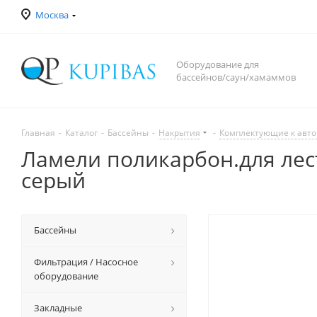
Москва
Оборудование для
бассейнов/саун/хамаммов
Главная
-
Каталог
-
Бассейны
-
Накрытия
-
Комплектующие к авто
Ламели поликарбон.для лес
серый
Бассейны
Фильтрация / Насосное
оборудование
Закладные