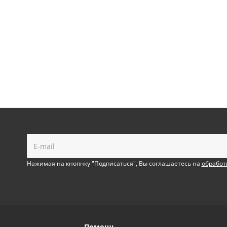
!
Нажимая на кнопнку "Подписаться", Вы соглашаетесь на
обработ
Помощь