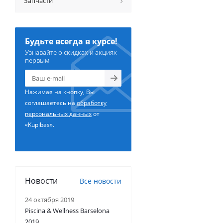
Запчасти
Будьте всегда в курсе!
Узнавайте о скидках и акциях
первым
Нажимая на кнопку, Вы
соглашаетесь на
обработку
персональных данных
от
«Kupibas».
Новости
Все новости
24 октября 2019
Piscina & Wellness Barselona
2019