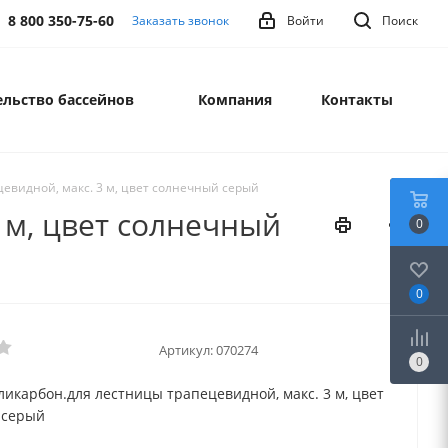
8 800 350-75-60
Заказать звонок
Войти
Поиск
льство бассейнов
Компания
Контакты
евидной, макс. 3 м, цвет солнечный серый
 м, цвет солнечный
0
0
Артикул:
070274
0
икарбон.для лестницы трапецевидной, макс. 3 м, цвет
 серый