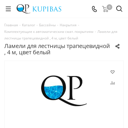
0
Главная
-
Каталог
-
Бассейны
-
Накрытия
-
Комплектующие к автоматическим смат. покрытиям
-
Ламели для
лестницы трапецевидной , 4 м, цвет белый
Ламели для лестницы трапецевидной
, 4 м, цвет белый