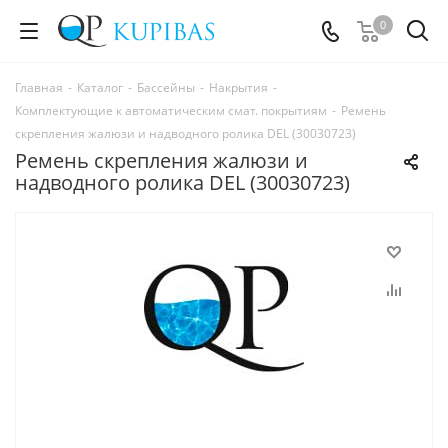
0
Главная
-
Каталог
-
Бассейны
-
Накрытия
-
Комплектующие к автоматическим смат. покрытиям
-
Ремень
скрепления жалюзи и надводного ролика DEL (30030723)
Ремень скрепления жалюзи и
надводного ролика DEL (30030723)