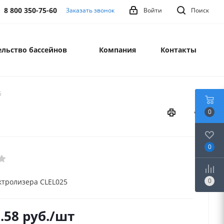
8 800 350-75-60
Заказать звонок
Войти
Поиск
льство бассейнов
Компания
Контакты
5
0
0
0
ктролизера CLEL025
.58
руб.
/шт