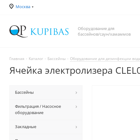
Москва
Оборудование для
бассейнов/саун/хамаммов
Главная
-
Каталог
-
Бассейны
-
Оборудование для дезинфекции вод
Ячейка электролизера CLEL
Бассейны
Фильтрация / Насосное
оборудование
Закладные