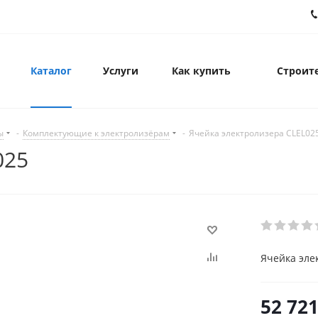
Каталог
Услуги
Как купить
Строите
ы
-
Комплектующие к электролизёрам
-
Ячейка электролизера CLEL02
025
Ячейка эле
52 721