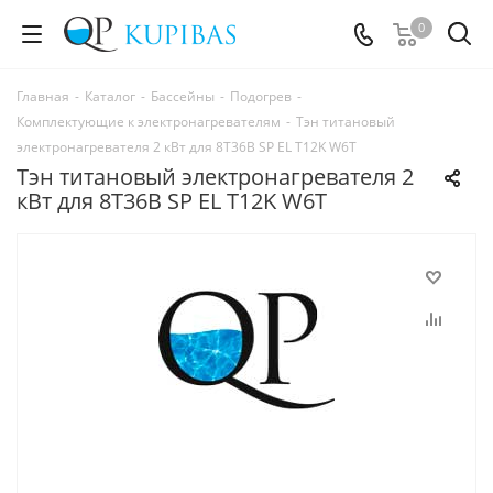
0
Главная
-
Каталог
-
Бассейны
-
Подогрев
-
Комплектующие к электронагревателям
-
Тэн титановый
электронагревателя 2 кВт для 8Т36В SP EL T12K W6T
Тэн титановый электронагревателя 2
кВт для 8Т36В SP EL T12K W6T