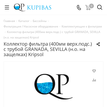
0
Главная
-
Каталог
-
Бассейны
-
Фильтрация / Насосное оборудование
-
Комплектующие к фильтрам
-
Коллектор фильтра (400мм верх.подс.) с трубой GRANADA, SEVILLA
(н.о. на защелках) Kripsol
Коллектор фильтра (400мм верх.подс.)
с трубой GRANADA, SEVILLA (н.о. на
защелках) Kripsol