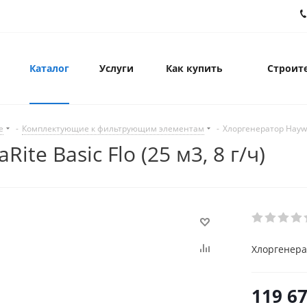
Каталог
Услуги
Как купить
Строите
е
-
Комплектующие к фильтрующим элементам
-
Хлоргенератор Haywar
te Basic Flo (25 м3, 8 г/ч)
Хлоргенерат
119 6