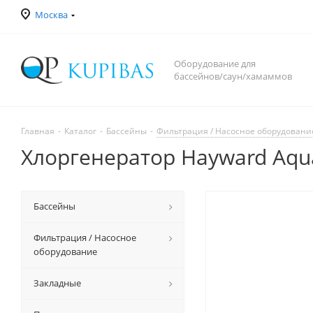
Москва
Оборудование для
бассейнов/саун/хамаммов
Главная
-
Каталог
-
Бассейны
-
Фильтрация / Насосное оборудовани
Хлоргенератор Hayward AquaRi
Бассейны
Фильтрация / Насосное
оборудование
Закладные