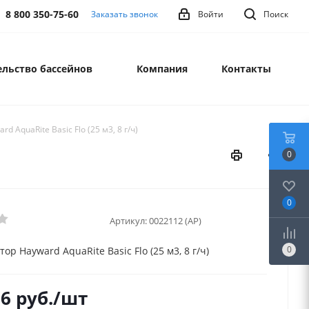
8 800 350-75-60
Заказать звонок
Войти
Поиск
льство бассейнов
Компания
Контакты
d AquaRite Basic Flo (25 м3, 8 г/ч)
0
0
Артикул:
0022112 (AP)
0
ор Hayward AquaRite Basic Flo (25 м3, 8 г/ч)
76
руб.
/шт