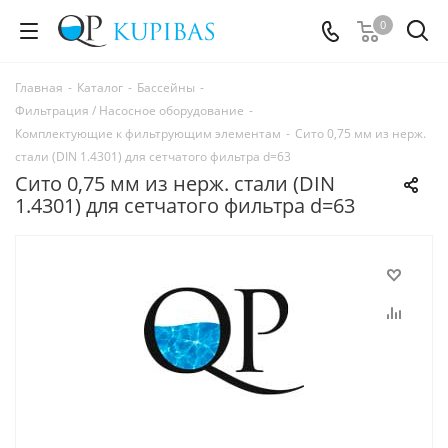
0
Главная
-
Каталог
-
Бассейны
-
Фильтрация / Насосное оборудование
-
Комплектующие к фильтрующим элементам
-
Сито 0,75 мм из нерж.
стали (DIN 1.4301) для сетчатого фильтра d=63
Сито 0,75 мм из нерж. стали (DIN
1.4301) для сетчатого фильтра d=63