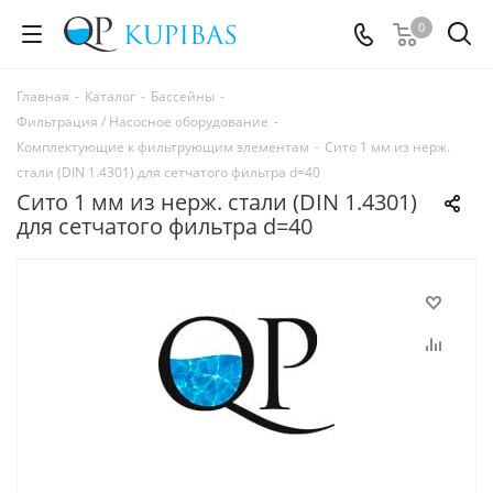
0
Главная
-
Каталог
-
Бассейны
-
Фильтрация / Насосное оборудование
-
Комплектующие к фильтрующим элементам
-
Сито 1 мм из нерж.
стали (DIN 1.4301) для сетчатого фильтра d=40
Сито 1 мм из нерж. стали (DIN 1.4301)
для сетчатого фильтра d=40