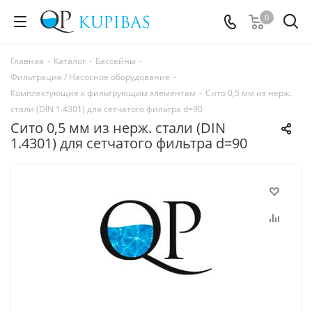
0
Главная
-
Каталог
-
Бассейны
-
Фильтрация / Насосное оборудование
-
Комплектующие к фильтрующим элементам
-
Сито 0,5 мм из нерж.
стали (DIN 1.4301) для сетчатого фильтра d=90
Сито 0,5 мм из нерж. стали (DIN
1.4301) для сетчатого фильтра d=90