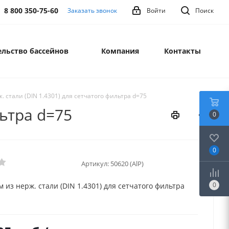
8 800 350-75-60
Заказать звонок
Войти
Поиск
льство бассейнов
Компания
Контакты
. стали (DIN 1.4301) для сетчатого фильтра d=75
льтра d=75
0
0
Артикул:
50620 (AlP)
0
м из нерж. стали (DIN 1.4301) для сетчатого фильтра