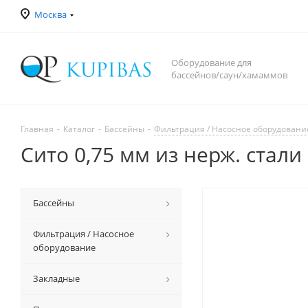
Москва
Оборудование для
бассейнов/саун/хамаммов
Главная
-
Каталог
-
Бассейны
-
Фильтрация / Насосное оборудовани
Сито 0,75 мм из нерж. стали
Бассейны
Фильтрация / Насосное
оборудование
Закладные