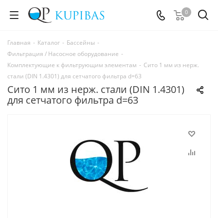
0
Главная
-
Каталог
-
Бассейны
-
Фильтрация / Насосное оборудование
-
Комплектующие к фильтрующим элементам
-
Сито 1 мм из нерж.
cтали (DIN 1.4301) для сетчатого фильтра d=63
Сито 1 мм из нерж. cтали (DIN 1.4301)
для сетчатого фильтра d=63