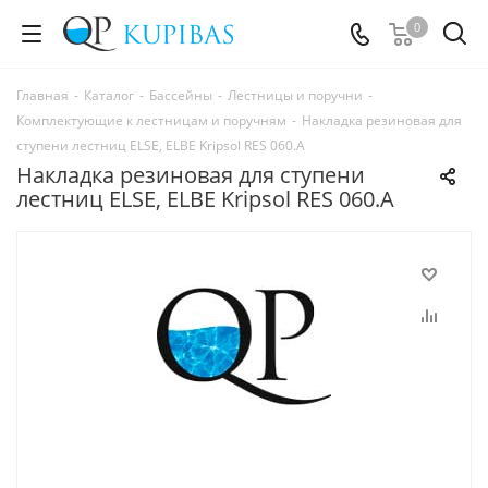
0
Главная
-
Каталог
-
Бассейны
-
Лестницы и поручни
-
Комплектующие к лестницам и поручням
-
Накладка резиновая для
ступени лестниц ELSE, ELBE Kripsol RES 060.A
Накладка резиновая для ступени
лестниц ELSE, ELBE Kripsol RES 060.A