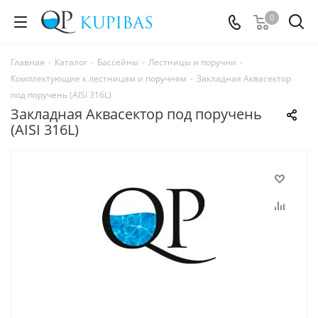
0
Главная
-
Каталог
-
Бассейны
-
Лестницы и поручни
-
Комплектующие к лестницам и поручням
-
Закладная Аквасектор
под поручень (AISI 316L)
Закладная Аквасектор под поручень
(AISI 316L)