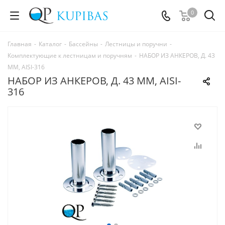
0
Главная
-
Каталог
-
Бассейны
-
Лестницы и поручни
-
Комплектующие к лестницам и поручням
-
НАБОР ИЗ АНКЕРОВ, Д. 43
ММ, AISI-316
НАБОР ИЗ АНКЕРОВ, Д. 43 ММ, AISI-
316