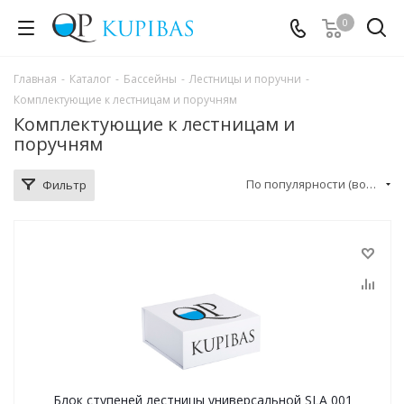
0
Главная
-
Каталог
-
Бассейны
-
Лестницы и поручни
-
Комплектующие к лестницам и поручням
Комплектующие к лестницам и
поручням
По популярности (возрастание)
Фильтр
Блок ступеней лестницы универсальной SLA 001