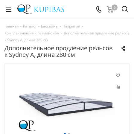
0
Главная
-
Каталог
-
Бассейны
-
Накрытия
-
Комплектующие к павильонам
-
Дополнительное продление рельсов
к Sydney A, длина 280 см
Дополнительное продление рельсов
к Sydney A, длина 280 см