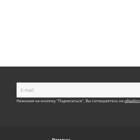
!
Нажимая на кнопнку "Подписаться", Вы соглашаетесь на
обработ
Помощь