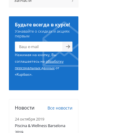
Запчасти
Будьте всегда в курсе!
Узнавайте о скидках и акциях
первым
Нажимая на кнопку, Вы
соглашаетесь на
обработку
персональных данных
от
«Kupibas».
Новости
Все новости
24 октября 2019
Piscina & Wellness Barselona
2019