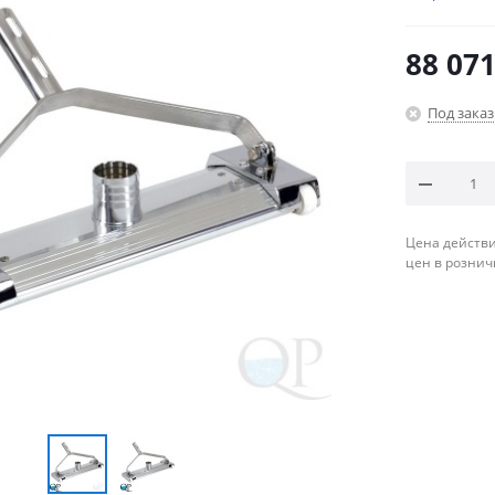
88 071
Под заказ
Цена действи
цен в рознич