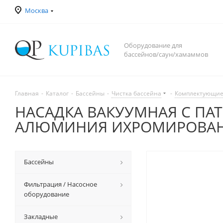
Москва
Оборудование для
бассейнов/саун/хамаммов
Главная
-
Каталог
-
Бассейны
-
Чистка бассейна
-
Комплектующие
НАСАДКА ВАКУУМНАЯ С ПАТР
АЛЮМИНИЯ ИХРОМИРОВАН
Бассейны
Фильтрация / Насосное
оборудование
Закладные