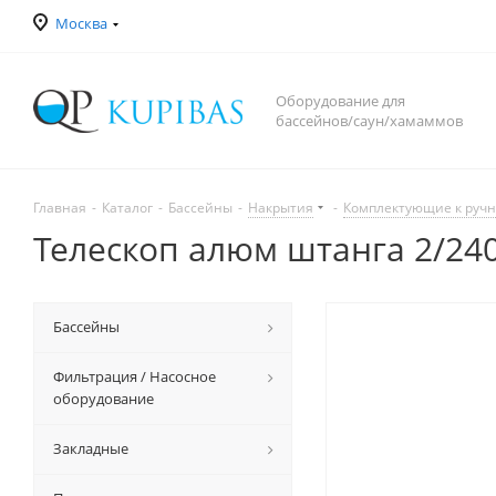
Москва
Оборудование для
бассейнов/саун/хамаммов
Главная
-
Каталог
-
Бассейны
-
Накрытия
-
Комплектующие к ручн
Телескоп алюм штанга 2/240 
Бассейны
Фильтрация / Насосное
оборудование
Закладные