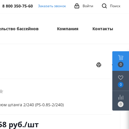
8 800 350-75-60
Заказать звонок
Войти
Поиск
льство бассейнов
Компания
Контакты
0
0
0
юм штанга 2/240 (PS-0.8S-2/240)
58
руб.
/шт