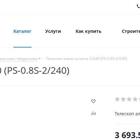
Каталог
Услуги
Как купить
Строите
ым смат. покрытиям
-
Телескоп алюм штанга 2/240 (PS-0.8S-2/240)
(PS-0.8S-2/240)
Телескоп ал
3 693.