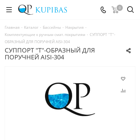
0
Главная
-
Каталог
-
Бассейны
-
Накрытия
-
Комплектующие к ручным смат. покрытиям
-
СУППОРТ ''T''-
ОБРАЗНЫЙ ДЛЯ ПОРУЧНЕЙ AISI-304
СУППОРТ ''T''-ОБРАЗНЫЙ ДЛЯ
ПОРУЧНЕЙ AISI-304