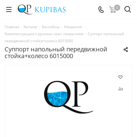
0
Главная
-
Каталог
-
Бассейны
-
Накрытия
-
Комплектующие к ручным смат. покрытиям
-
Суппорт напольный
передвижной стойка+колесо 6015000
Суппорт напольный передвижной
стойка+колесо 6015000