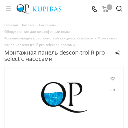
0
Главная
-
Каталог
-
Бассейны
-
Оборудование для дезинфекции воды
-
Комплектующие к сис. очистки/станциям обработки
-
Монтажная
панель descon-trol R pro select с насосами
Монтажная панель descon-trol R pro
select с насосами