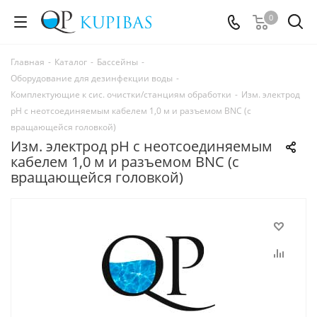
0
Главная
-
Каталог
-
Бассейны
-
Оборудование для дезинфекции воды
-
Комплектующие к сис. очистки/станциям обработки
-
Изм. электрод
pH с неотсоединяемым кабелем 1,0 м и разъемом BNC (с
вращающейся головкой)
Изм. электрод pH с неотсоединяемым
кабелем 1,0 м и разъемом BNC (с
вращающейся головкой)