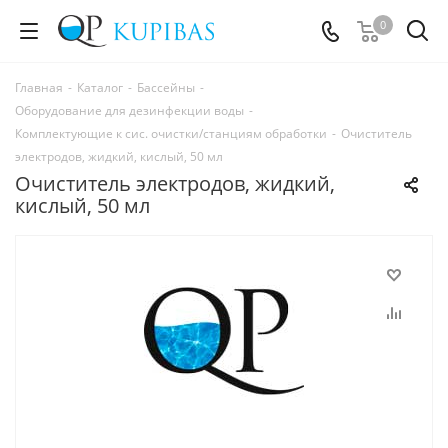
0
Главная
-
Каталог
-
Бассейны
-
Оборудование для дезинфекции воды
-
Комплектующие к сис. очистки/станциям обработки
-
Очиститель
электродов, жидкий, кислый, 50 мл
Очиститель электродов, жидкий,
кислый, 50 мл