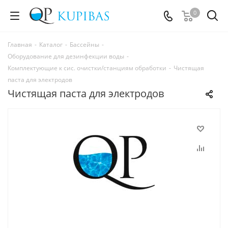
0
Главная
-
Каталог
-
Бассейны
-
Оборудование для дезинфекции воды
-
Комплектующие к сис. очистки/станциям обработки
-
Чистящая
паста для электродов
Чистящая паста для электродов