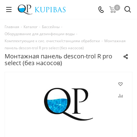
0
Главная
-
Каталог
-
Бассейны
-
Оборудование для дезинфекции воды
-
Комплектующие к сис. очистки/станциям обработки
-
Монтажная
панель descon-trol R pro select (без насосов)
Монтажная панель descon-trol R pro
select (без насосов)