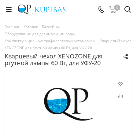
0
Главная
-
Каталог
-
Бассейны
-
Оборудование для дезинфекции воды
-
Комплектующие к ультрафиолетовым установкам
-
Кварцевый чехол
XENOZONE для ртутной лампы 60 Вт, для УФУ-20
Кварцевый чехол XENOZONE для
ртутной лампы 60 Вт, для УФУ-20