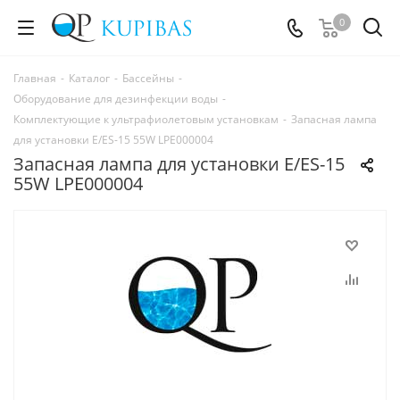
0
Главная
-
Каталог
-
Бассейны
-
Оборудование для дезинфекции воды
-
Комплектующие к ультрафиолетовым установкам
-
Запасная лампа
для установки Е/ES-15 55W LPE000004
Запасная лампа для установки Е/ES-15
55W LPE000004