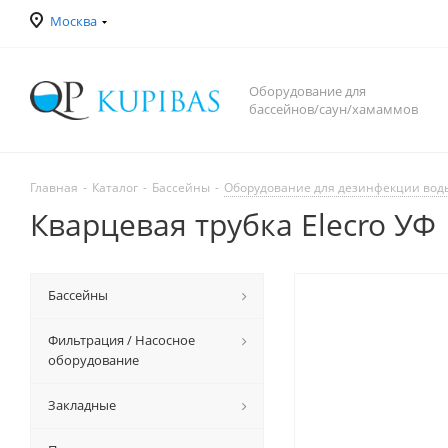
Москва
Оборудование для
бассейнов/саун/хамаммов
Главная
-
Каталог
-
Бассейны
-
Оборудование для дезинфекции вод
Кварцевая трубка Elecro УФ
Бассейны
Фильтрация / Насосное
оборудование
Закладные