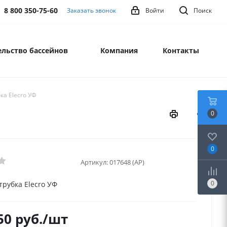
8 800 350-75-60
Заказать звонок
Войти
Поиск
льство бассейнов
Компания
Контакты
ка Elecro УФ
0
0
Артикул:
017648 (AP)
0
трубка Elecro УФ
50
руб.
/шт