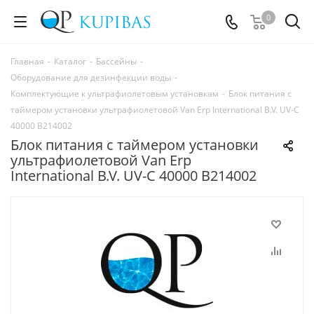
0
Главная
-
Каталог
-
Бассейны
-
Оборудование для дезинфекции воды
-
Комплектующие к ультрафиолетовым установкам
-
Блок питания с
таймером установки ультрафиолетовой Van Erp International B.V. UV-C
40000 В214002
Блок питания с таймером установки
ультрафиолетовой Van Erp
International B.V. UV-C 40000 В214002