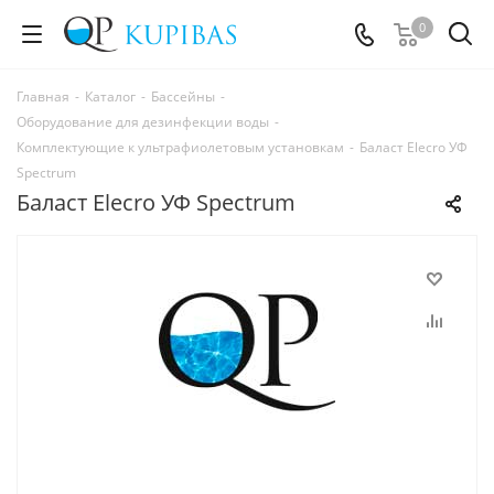
0
Главная
-
Каталог
-
Бассейны
-
Оборудование для дезинфекции воды
-
Комплектующие к ультрафиолетовым установкам
-
Баласт Elecro УФ
Spectrum
Баласт Elecro УФ Spectrum