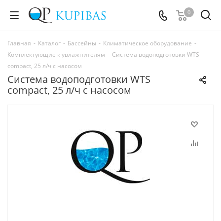
0
Главная
-
Каталог
-
Бассейны
-
Климатическое оборудование
-
Комплектующие к увлажнителям
-
Система водоподготовки WTS
compact, 25 л/ч с насосом
Система водоподготовки WTS
compact, 25 л/ч с насосом