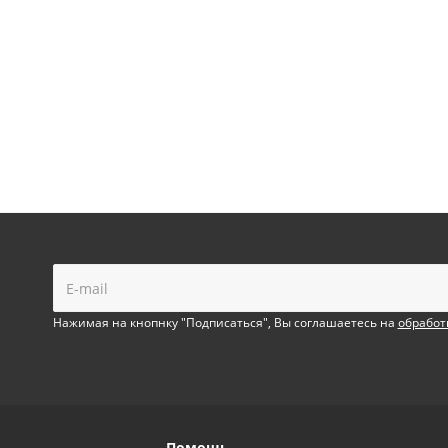
!
Нажимая на кнопнку "Подписаться", Вы соглашаетесь на
обработ
Помощь