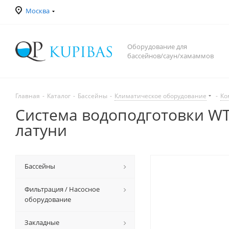
Москва
Оборудование для
бассейнов/саун/хамаммов
Главная
-
Каталог
-
Бассейны
-
Климатическое оборудование
-
Ко
Система водоподготовки WTS
латуни
Бассейны
Фильтрация / Насосное
оборудование
Закладные