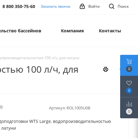
8 800 350-75-60
Заказать звонок
Войти
Поиск
льство бассейнов
Компания
Контакты
опроизводительностью 100 л/ч, для латуни
тью 100 л/ч, для
0
0
Артикул:
ROL1005U0B
0
доподготовки WTS Large, водопроизводительностью
я латуни