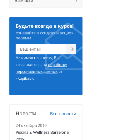
Запчасти
Будьте всегда в курсе!
Узнавайте о скидках и акциях
первым
Нажимая на кнопку, Вы
соглашаетесь на
обработку
персональных данных
от
«Kupibas».
Новости
Все новости
24 октября 2019
Piscina & Wellness Barselona
2019