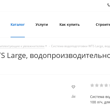
Каталог
Услуги
Как купить
Строите
мплектующие к увлажнителям
-
Система водоподготовки WTS Large, вод
 Large, водопроизводительнос
Система во
100 л/ч, дл