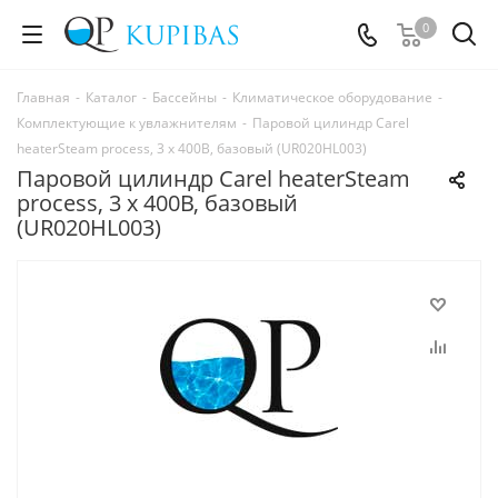
0
Главная
-
Каталог
-
Бассейны
-
Климатическое оборудование
-
Комплектующие к увлажнителям
-
Паровой цилиндр Carel
heaterSteam process, 3 х 400В, базовый (UR020HL003)
Паровой цилиндр Carel heaterSteam
process, 3 х 400В, базовый
(UR020HL003)