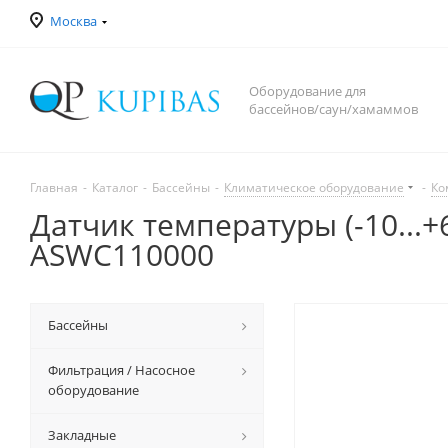
Москва
Оборудование для
бассейнов/саун/хамаммов
Главная
-
Каталог
-
Бассейны
-
Климатическое оборудование
-
Ко
Датчик температуры (-10...+6
ASWC110000
Бассейны
Фильтрация / Насосное
оборудование
Закладные