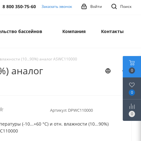
8 800 350-75-60
Заказать звонок
Войти
Поиск
льство бассейнов
Компания
Контакты
. влажности (10...90%) аналог ASWC110000
0%) аналог
0
0
Артикул:
DPWC110000
0
ературы (-10...+60 °C) и отн. влажности (10...90%)
WC110000