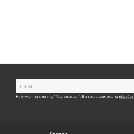
!
Нажимая на кнопнку "Подписаться", Вы соглашаетесь на
обработ
Помощь