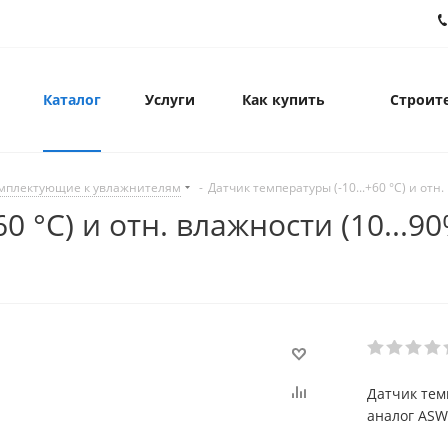
Каталог
Услуги
Как купить
Строите
мплектующие к увлажнителям
-
Датчик температуры (-10...+60 °C) и отн
0 °C) и отн. влажности (10...9
Датчик темп
аналог AS