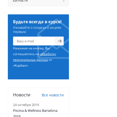
Запчасти
Будьте всегда в курсе!
Узнавайте о скидках и акциях
первым
Нажимая на кнопку, Вы
соглашаетесь на
обработку
персональных данных
от
«Kupibas».
Новости
Все новости
24 октября 2019
Piscina & Wellness Barselona
2019