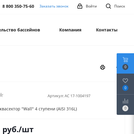
8 800 350-75-60
Заказать звонок
Войти
Поиск
льство бассейнов
Компания
Контакты
0
0
Артикул:
АС 17-1004197
0
васектор "Wall" 4 ступени (AISI 316L)
0
руб.
/шт