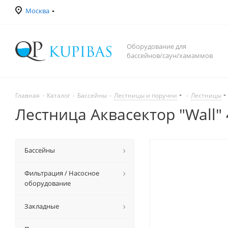
Москва
Оборудование для
бассейнов/саун/хамаммов
Главная
-
Каталог
-
Бассейны
-
Лестницы и поручни
-
Лестницы
Лестница Аквасектор "Wall" 4
Бассейны
Фильтрация / Насосное
оборудование
Закладные