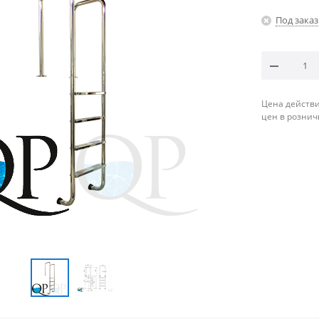
Под заказ
Цена действи
цен в рознич