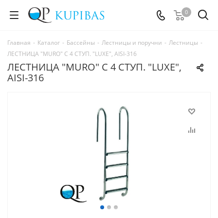
0
Главная
-
Каталог
-
Бассейны
-
Лестницы и поручни
-
Лестницы
-
ЛЕСТНИЦА "MURO" С 4 СТУП. "LUXE", AISI-316
ЛЕСТНИЦА "MURO" С 4 СТУП. "LUXE",
AISI-316