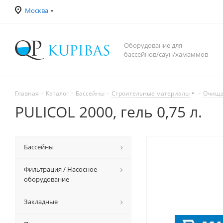
Москва
Оборудование для
бассейнов/саун/хамаммов
Главная
-
Каталог
-
Бассейны
-
Строительные материалы
-
Очища
PULICOL 2000, гель 0,75 л.
Бассейны
Фильтрация / Насосное
оборудование
Закладные