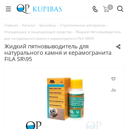
0
Главная
-
Каталог
-
Бассейны
-
Строительные материалы
-
Очищающие и защищающие средства
-
Жидкий пятновыводитель
для натурального камня и керамогранита FILA SR\95
Жидкий пятновыводитель для
натурального камня и керамогранита
FILA SR\95