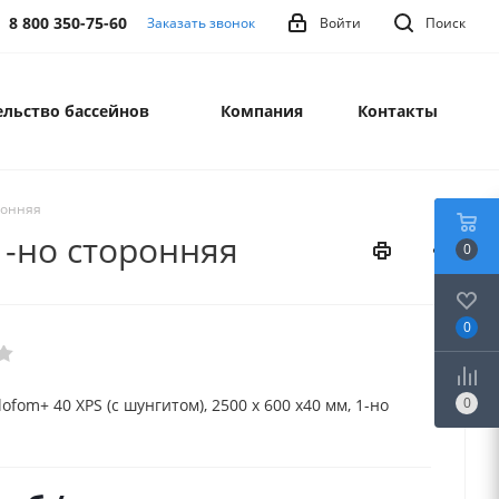
8 800 350-75-60
Заказать звонок
Войти
Поиск
льство бассейнов
Компания
Контакты
оронняя
 1-но сторонняя
0
0
0
ofom+ 40 XPS (с шунгитом), 2500 х 600 х40 мм, 1-но