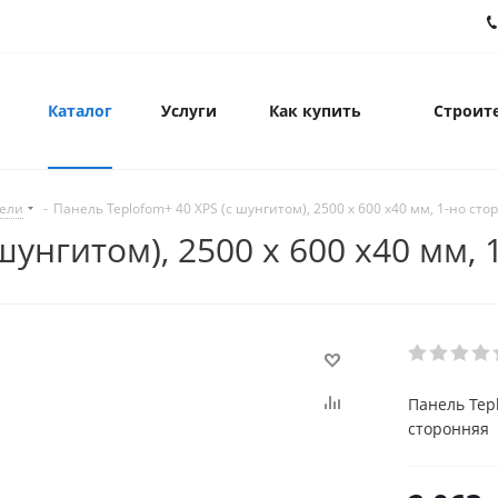
Каталог
Услуги
Как купить
Строите
ели
-
Панель Teplofom+ 40 XPS (с шунгитом), 2500 х 600 х40 мм, 1-но ст
шунгитом), 2500 х 600 х40 мм,
Панель Tepl
сторонняя