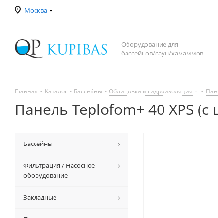
Москва
Оборудование для
бассейнов/саун/хамаммов
Главная
-
Каталог
-
Бассейны
-
Облицовка и гидроизоляция
-
Пан
Панель Teplofom+ 40 XPS (с 
Бассейны
Фильтрация / Насосное
оборудование
Закладные