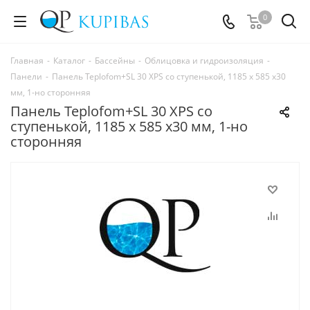
0
Главная
-
Каталог
-
Бассейны
-
Облицовка и гидроизоляция
-
Панели
-
Панель Teplofom+SL 30 XPS со ступенькой, 1185 x 585 x30
мм, 1-но сторонняя
Панель Teplofom+SL 30 XPS со
ступенькой, 1185 x 585 x30 мм, 1-но
сторонняя