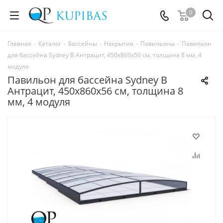
0
Главная
-
Каталог
-
Бассейны
-
Накрытия
-
Павильоны
-
Павильон
для бассейна Sydney B Антрацит, 450х860х56 см, толщина 8 мм, 4
модуля
Павильон для бассейна Sydney B
Антрацит, 450х860х56 см, толщина 8
мм, 4 модуля